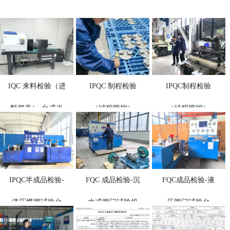
IQC 来料检验（进
IPQC 制程检验
IPQC制程检验
料把关）-台式光
（过程管控）
（过程管控）
谱仪
IPQC半成品检验-
FQC 成品检验-沉
FQC成品检验-液
液压蝶阀试验台
水式阀门试验机
压阀门试验台