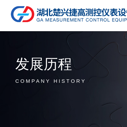
发展历程
COMPANY HISTORY