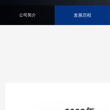
公司简介
发展历程